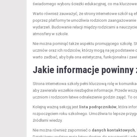
świadomego wyboru ścieżki edukacyjnej, co ma kluczowe 
Warto również zauważyć, że strony internetowe szkół są
poprzez platformy te umożliwia rodzicom zaangażowanie się
wydarzeń. Budowanie relacji między rodzicami a nauczyciel
atmosfery w szkole.
Nie można pominąć także aspektu promującego szkołę. St
uczniów oraz ich rodziców, którzy mogą na jej podstawie 
warto zadbać, aby była ona estetyczna, funkcjonalna i zaw
Jakie informacje powinny z
Strona internetowa szkoły pełni kluczową rolę w komunikacj
aby zawierała wszelkie niezbędne informacje. Przede ws
uczniom i rodzicom łatwe odnalezienie godzin zajęć. To o
Kolejną ważną sekcją jest
lista podręczników
, która inf
rozpoczęciem roku szkolnego. Umożliwia to lepsze przyg
źródłami wiedzy.
Nie można również zapomnieć o
danych kontaktowych
,
Dzięki temu rodzice mają łatwy dostęp do nauczycieli i adm