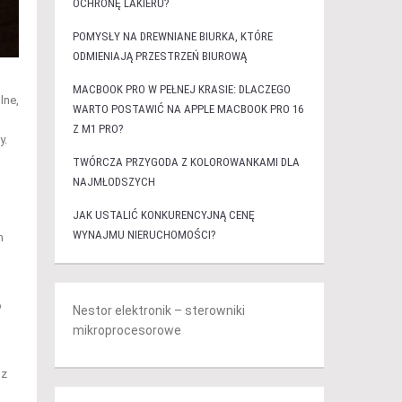
OCHRONĘ LAKIERU?
POMYSŁY NA DREWNIANE BIURKA, KTÓRE
ODMIENIAJĄ PRZESTRZEŃ BIUROWĄ
MACBOOK PRO W PEŁNEJ KRASIE: DLACZEGO
lne,
WARTO POSTAWIĆ NA APPLE MACBOOK PRO 16
Z M1 PRO?
y.
TWÓRCZA PRZYGODA Z KOLOROWANKAMI DLA
NAJMŁODSZYCH
JAK USTALIĆ KONKURENCYJNĄ CENĘ
WYNAJMU NIERUCHOMOŚCI?
h
o
Nestor elektronik – sterowniki
mikroprocesorowe
 z