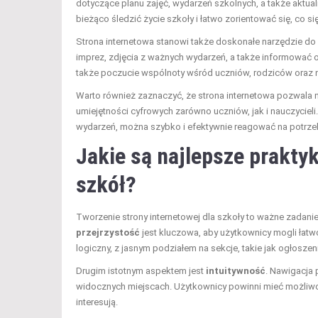
dotyczące planu zajęć, wydarzeń szkolnych, a także aktua
bieżąco śledzić życie szkoły i łatwo zorientować się, co się
Strona internetowa stanowi także doskonałe narzędzie do
imprez, zdjęcia z ważnych wydarzeń, a także informować 
także poczucie wspólnoty wśród uczniów, rodziców oraz n
Warto również zaznaczyć, że strona internetowa pozwala 
umiejętności cyfrowych zarówno uczniów, jak i nauczyciel
wydarzeń, można szybko i efektywnie reagować na potrze
Jakie są najlepsze prakty
szkół?
Tworzenie strony internetowej dla szkoły to ważne zadani
przejrzystość
jest kluczowa, aby użytkownicy mogli łat
logiczny, z jasnym podziałem na sekcje, takie jak ogłoszeni
Drugim istotnym aspektem jest
intuitywność
. Nawigacja 
widocznych miejscach. Użytkownicy powinni mieć możliwość
interesują.