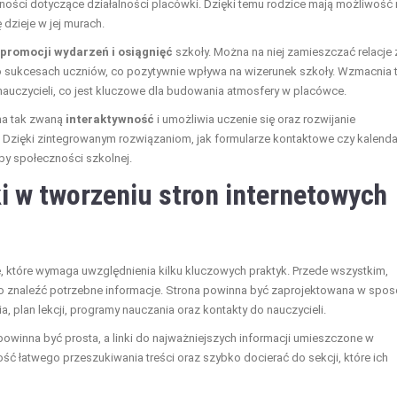
lności dotyczące działalności placówki. Dzięki temu rodzice mają możliwość 
 dzieje w jej murach.
promocji wydarzeń i osiągnięć
szkoły. Można na niej zamieszczać relacje 
o sukcesach uczniów, co pozytywnie wpływa na wizerunek szkoły. Wzmacnia 
auczycieli, co jest kluczowe dla budowania atmosfery w placówce.
na tak zwaną
interaktywność
i umożliwia uczenie się oraz rozwijanie
i. Dzięki zintegrowanym rozwiązaniom, jak formularze kontaktowe czy kalend
by społeczności szkolnej.
ki w tworzeniu stron internetowych
e, które wymaga uwzględnienia kilku kluczowych praktyk. Przede wszystkim,
wo znaleźć potrzebne informacje. Strona powinna być zaprojektowana w spo
a, plan lekcji, programy nauczania oraz kontakty do nauczycieli.
powinna być prosta, a linki do najważniejszych informacji umieszczone w
 łatwego przeszukiwania treści oraz szybko docierać do sekcji, które ich