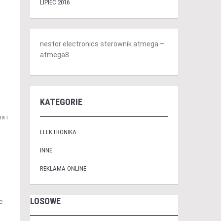
LIPIEC 2016
nestor electronics sterownik atmega –
atmega8
KATEGORIE
a i
ELEKTRONIKA
INNE
REKLAMA ONLINE
LOSOWE
e