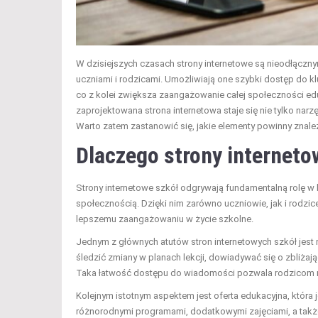
W dzisiejszych czasach strony internetowe są nieodłączn
uczniami i rodzicami. Umożliwiają one szybki dostęp do klu
co z kolei zwiększa zaangażowanie całej społeczności ed
zaprojektowana strona internetowa staje się nie tylko na
Warto zatem zastanowić się, jakie elementy powinny znaleźć 
Dlaczego strony interneto
Strony internetowe szkół odgrywają fundamentalną rolę 
społecznością. Dzięki nim zarówno uczniowie, jak i rodzi
lepszemu zaangażowaniu w życie szkolne.
Jednym z głównych atutów stron internetowych szkół jest
śledzić zmiany w planach lekcji, dowiadywać się o zbliżają
Taka łatwość dostępu do wiadomości pozwala rodzicom n
Kolejnym istotnym aspektem jest oferta edukacyjna, która
różnorodnymi programami, dodatkowymi zajęciami, a także 