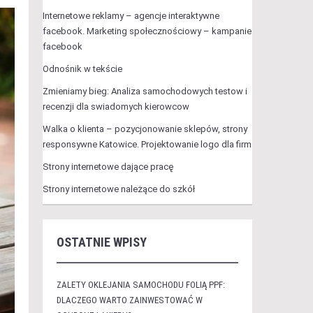
Internetowe reklamy – agencje interaktywne
facebook. Marketing społecznościowy – kampanie
facebook
Odnośnik w tekście
Zmieniamy bieg: Analiza samochodowych testow i
recenzji dla swiadomych kierowcow
Walka o klienta – pozycjonowanie sklepów, strony
responsywne Katowice. Projektowanie logo dla firm
Strony internetowe dające pracę
Strony internetowe należące do szkół
OSTATNIE WPISY
ZALETY OKLEJANIA SAMOCHODU FOLIĄ PPF:
DLACZEGO WARTO ZAINWESTOWAĆ W