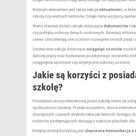
Ważnym elementem jest także sekcja
aktualności
, w któ
szkoły czy ważnych terminów. Dzięki temu wszyscy zainter
Warto również dodać rubryki dotyczące
dokumentów i r
czy polityka ochrony danych osobowych. Również informa
cenne. Umożliwiają one uczniom rozwijanie swoich pasji i
Ostatecznie sekcja dotycząca
osiągnięć uczniów
może b
dalszej pracy oraz budowanie pozytywnego wizerunku inst
osiągnięcia sportowe czy artystyczne sukcesy uczniów.
Jakie są korzyści z posiad
szkołę?
Posiadanie strony internetowej przez szkołę niesie ze sobą
społeczności lokalnej. Przede wszystkim, strona internet
dzisiejszych czasach atrybuty takie jak łatwość dostępu d
rodziców podejmujących decyzję o wyborze placówki dla 
Kolejną istotną korzyścią jest
ulepszona komunikacja z 