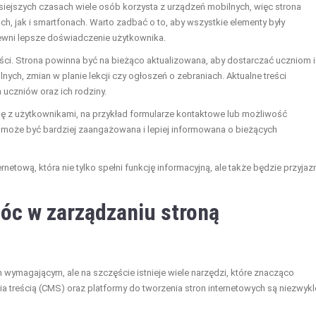
siejszych czasach wiele osób korzysta z urządzeń mobilnych, więc strona
, jak i smartfonach. Warto zadbać o to, aby wszystkie elementy były
ewni lepsze doświadczenie użytkownika.
ści. Strona powinna być na bieżąco aktualizowana, aby dostarczać uczniom i
ch, zmian w planie lekcji czy ogłoszeń o zebraniach. Aktualne treści
 uczniów oraz ich rodziny.
cję z użytkownikami, na przykład formularze kontaktowe lub możliwość
a może być bardziej zaangażowana i lepiej informowana o bieżących
netową, która nie tylko spełni funkcję informacyjną, ale także będzie przyjazn
óc w zarządzaniu stroną
wymagającym, ale na szczęście istnieje wiele narzędzi, które znacząco
a treścią (CMS) oraz platformy do tworzenia stron internetowych są niezwykl