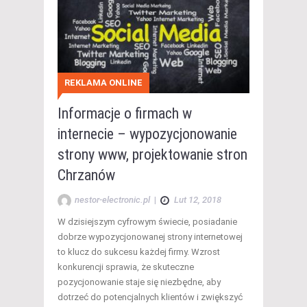
REKLAMA ONLINE
Informacje o firmach w
internecie – wypozycjonowanie
strony www, projektowanie stron
Chrzanów
nestor-electronic.pl
|
Lut 12, 2018
W dzisiejszym cyfrowym świecie, posiadanie
dobrze wypozycjonowanej strony internetowej
to klucz do sukcesu każdej firmy. Wzrost
konkurencji sprawia, że skuteczne
pozycjonowanie staje się niezbędne, aby
dotrzeć do potencjalnych klientów i zwiększyć