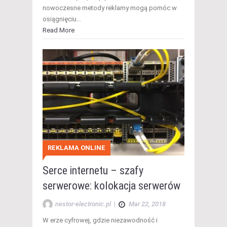
nowoczesne metody reklamy mogą pomóc w
osiągnięciu…
Read More
REKLAMA ONLINE
Serce internetu – szafy
serwerowe: kolokacja serwerów
nestor-electronic.pl
|
Mar 22, 2018
W erze cyfrowej, gdzie niezawodność i