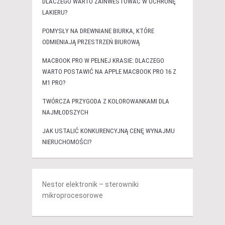
DLACZEGO WARTO ZAINWESTOWAĆ W OCHRONĘ
LAKIERU?
POMYSŁY NA DREWNIANE BIURKA, KTÓRE
ODMIENIAJĄ PRZESTRZEŃ BIUROWĄ
MACBOOK PRO W PEŁNEJ KRASIE: DLACZEGO
WARTO POSTAWIĆ NA APPLE MACBOOK PRO 16 Z
M1 PRO?
TWÓRCZA PRZYGODA Z KOLOROWANKAMI DLA
NAJMŁODSZYCH
JAK USTALIĆ KONKURENCYJNĄ CENĘ WYNAJMU
NIERUCHOMOŚCI?
Nestor elektronik – sterowniki
mikroprocesorowe