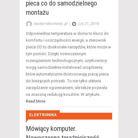
pieca co do samodzielnego
montażu
nestor-electronic.pl
|
Lis 21, 2018
Odpowiednia temperatura w domu to klucz do
komfortu i oszczędności energii, a sterownik
pieca CO to doskonałe narzędzie, które może w
tym pomóc. Dzięki nowoczesnym
rozwiązaniom technologicznym, użytkownicy
mogą samodzielnie instalować urządzenia,
które automatycznie dostosowują pracę pieca
do bieżących potrzeb. To nie tylko ułatwia
zarządzanie ogrzewaniem, ale także pozwala
na znaczną redukcję kosztów. W artykule…
Read More
ELEKTRONIKA
Mówiący komputer.
Nowoczesna teraźniejszość.