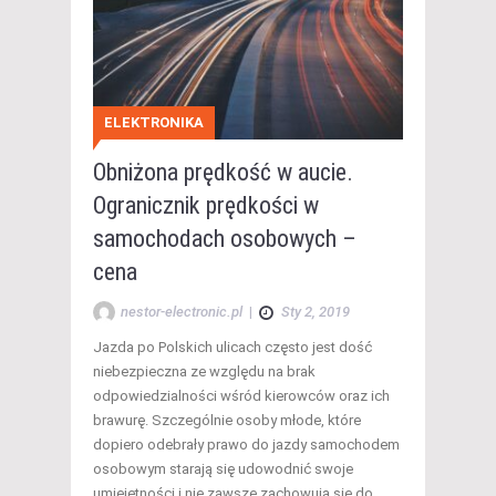
ELEKTRONIKA
Obniżona prędkość w aucie.
Ogranicznik prędkości w
samochodach osobowych –
cena
nestor-electronic.pl
|
Sty 2, 2019
Jazda po Polskich ulicach często jest dość
niebezpieczna ze względu na brak
odpowiedzialności wśród kierowców oraz ich
brawurę. Szczególnie osoby młode, które
dopiero odebrały prawo do jazdy samochodem
osobowym starają się udowodnić swoje
umiejętności i nie zawsze zachowują się do