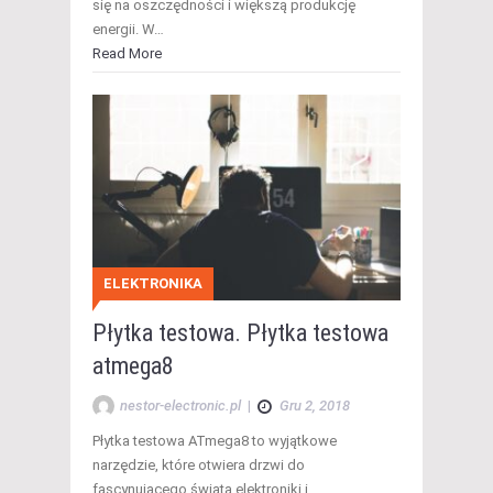
się na oszczędności i większą produkcję
energii. W…
Read More
ELEKTRONIKA
Płytka testowa. Płytka testowa
atmega8
nestor-electronic.pl
|
Gru 2, 2018
Płytka testowa ATmega8 to wyjątkowe
narzędzie, które otwiera drzwi do
fascynującego świata elektroniki i