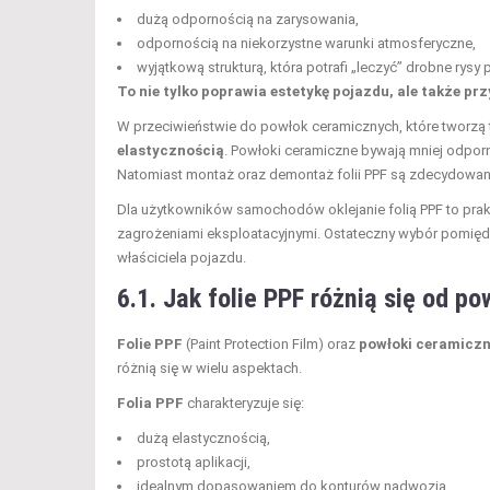
dużą odpornością na zarysowania,
odpornością na niekorzystne warunki atmosferyczne,
wyjątkową strukturą, która potrafi „leczyć” drobne rysy
To nie tylko poprawia estetykę pojazdu, ale także prz
W przeciwieństwie do powłok ceramicznych, które tworzą t
elastycznością
. Powłoki ceramiczne bywają mniej odpor
Natomiast montaż oraz demontaż folii PPF są zdecydowan
Dla użytkowników samochodów oklejanie folią PPF to prakt
zagrożeniami eksploatacyjnymi. Ostateczny wybór pomiędz
właściciela pojazdu.
6.1. Jak folie PPF różnią się od p
Folie PPF
(Paint Protection Film) oraz
powłoki ceramicz
różnią się w wielu aspektach.
Folia PPF
charakteryzuje się:
dużą elastycznością,
prostotą aplikacji,
idealnym dopasowaniem do konturów nadwozia,