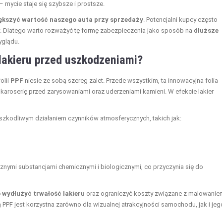
mycie staje się szybsze i prostsze.
ększyć wartość naszego auta przy sprzedaży
. Potencjalni kupcy często
w. Dlatego warto rozważyć tę formę zabezpieczenia jako sposób na
dłuższe
yglądu.
 lakieru przed uszkodzeniami?
olii
PPF
niesie ze sobą szereg zalet. Przede wszystkim, ta innowacyjna folia
karoserię przed zarysowaniami oraz uderzeniami kamieni. W efekcie lakier
 szkodliwym działaniem czynników atmosferycznych, takich jak:
nymi substancjami chemicznymi i biologicznymi, co przyczynia się do
o wydłużyć trwałość lakieru
oraz ograniczyć koszty związane z malowanie
ią PPF jest korzystna zarówno dla wizualnej atrakcyjności samochodu, jak i jeg