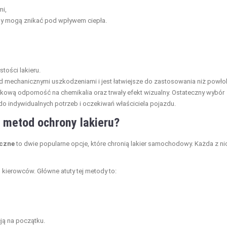
mi,
sy mogą znikać pod wpływem ciepła.
tości lakieru.
zed mechanicznymi uszkodzeniami i jest łatwiejsze do zastosowania niż powło
tkową odporność na chemikalia oraz trwały efekt wizualny. Ostateczny wybór
 indywidualnych potrzeb i oczekiwań właściciela pojazdu.
h metod ochrony lakieru?
iczne
to dwie popularne opcje, które chronią lakier samochodowy. Każda z ni
kierowców. Główne atuty tej metody to:
ją na początku.