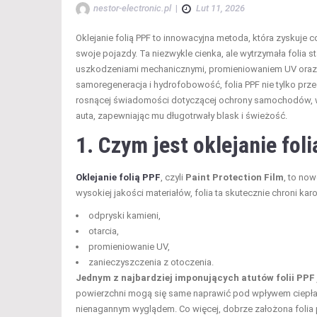
nestor-electronic.pl
|
Lut 11, 2026
Oklejanie folią PPF to innowacyjna metoda, która zyskuj
swoje pojazdy. Ta niezwykle cienka, ale wytrzymała folia s
uszkodzeniami mechanicznymi, promieniowaniem UV oraz 
samoregeneracja i hydrofobowość, folia PPF nie tylko prze
rosnącej świadomości dotyczącej ochrony samochodów, war
auta, zapewniając mu długotrwały blask i świeżość.
1. Czym jest oklejanie foli
Oklejanie folią PPF
, czyli
Paint Protection Film
, to no
wysokiej jakości materiałów, folia ta skutecznie chroni ka
odpryski kamieni,
otarcia,
promieniowanie UV,
zanieczyszczenia z otoczenia.
Jednym z najbardziej imponujących atutów folii PPF 
powierzchni mogą się same naprawić pod wpływem ciepła 
nienagannym wyglądem. Co więcej, dobrze założona folia p