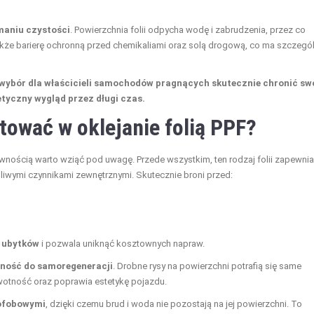
maniu czystości
. Powierzchnia folii odpycha wodę i zabrudzenia, przez co
 także barierę ochronną przed chemikaliami oraz solą drogową, co ma szczegó
y wybór dla właścicieli samochodów pragnących skutecznie chronić sw
tyczny wygląd przez długi czas.
tować w oklejanie folią PPF?
pewnością warto wziąć pod uwagę. Przede wszystkim, ten rodzaj folii zapewnia
iwymi czynnikami zewnętrznymi. Skutecznie broni przed:
ę ubytków
i pozwala uniknąć kosztownych napraw.
ność do samoregeneracji
. Drobne rysy na powierzchni potrafią się same
wotność oraz poprawia estetykę pojazdu.
ofobowymi
, dzięki czemu brud i woda nie pozostają na jej powierzchni. To