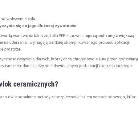
 pod wpływem ciepła.
yczynia się do jego dłuższej żywotności.
wardą warstwę na lakierze, folia PPF zapewnia
lepszą ochronę z większą
ne na uderzenia i wymagają bardziej skomplikowanego procesu aplikacji.
ie prostsze.
yczne rozwiązanie dla tych, którzy chcą chronić swoje auta przed codzienny
y tymi metodami zależy od indywidualnych preferencji i potrzeb każdego
owłok ceramicznych?
ne
to dwie popularne metody zabezpieczania lakieru samochodowego, które