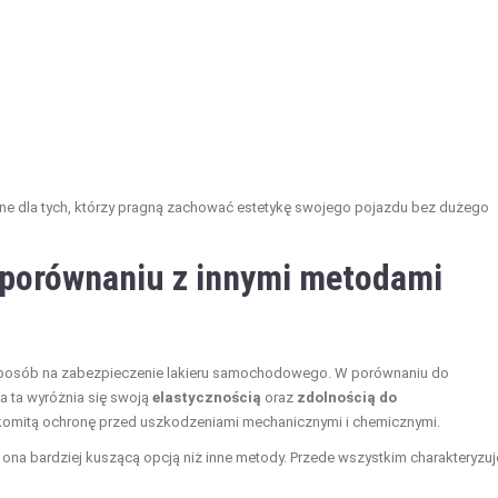
ne dla tych, którzy pragną zachować estetykę swojego pojazdu bez dużego
w porównaniu z innymi metodami
 sposób na zabezpieczenie lakieru samochodowego. W porównaniu do
ia ta wyróżnia się swoją
elastycznością
oraz
zdolnością do
akomitą ochronę przed uszkodzeniami mechanicznymi i chemicznymi.
est ona bardziej kuszącą opcją niż inne metody. Przede wszystkim charakteryzuj