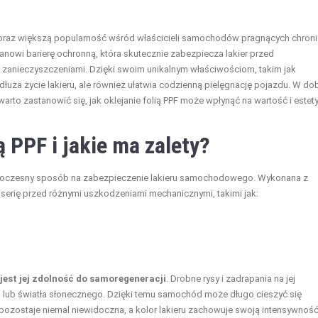
e coraz większą popularność wśród właścicieli samochodów pragnących chroni
tanowi barierę ochronną, która skutecznie zabezpiecza lakier przed
zanieczyszczeniami. Dzięki swoim unikalnym właściwościom, takim jak
dłuża życie lakieru, ale również ułatwia codzienną pielęgnację pojazdu. W do
to zastanowić się, jak oklejanie folią PPF może wpłynąć na wartość i estet
ą PPF i jakie ma zalety?
woczesny sposób na zabezpieczenie lakieru samochodowego. Wykonana z
roserię przed różnymi uszkodzeniami mechanicznymi, takimi jak:
jest jej zdolność do samoregeneracji
. Drobne rysy i zadrapania na jej
lub światła słonecznego. Dzięki temu samochód może długo cieszyć się
ozostaje niemal niewidoczna, a kolor lakieru zachowuje swoją intensywność