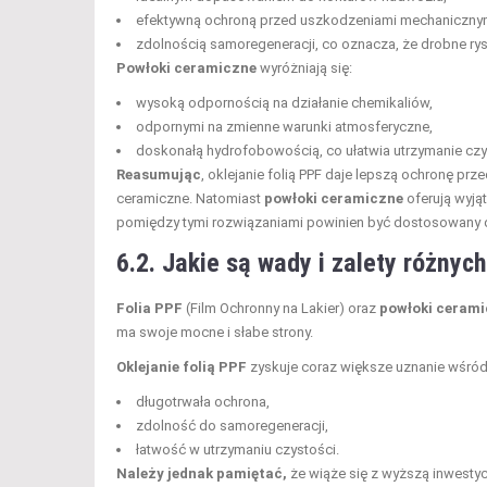
efektywną ochroną przed uszkodzeniami mechaniczny
zdolnością samoregeneracji, co oznacza, że drobne ry
Powłoki ceramiczne
wyróżniają się:
wysoką odpornością na działanie chemikaliów,
odpornymi na zmienne warunki atmosferyczne,
doskonałą hydrofobowością, co ułatwia utrzymanie czys
Reasumując
, oklejanie folią PPF daje lepszą ochronę pr
ceramiczne. Natomiast
powłoki ceramiczne
oferują wyją
pomiędzy tymi rozwiązaniami powinien być dostosowany do
6.2. Jakie są wady i zalety różnyc
Folia PPF
(Film Ochronny na Lakier) oraz
powłoki ceram
ma swoje mocne i słabe strony.
Oklejanie folią PPF
zyskuje coraz większe uznanie wśród 
długotrwała ochrona,
zdolność do samoregeneracji,
łatwość w utrzymaniu czystości.
Należy jednak pamiętać,
że wiąże się z wyższą inwestyc