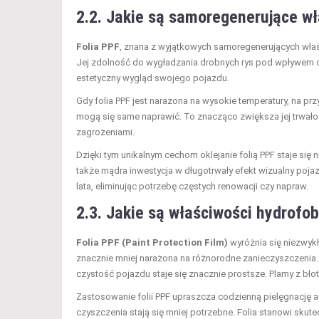
2.2. Jakie są samoregenerujące wł
Folia PPF
, znana z wyjątkowych samoregenerujących właś
Jej zdolność do wygładzania drobnych rys pod wpływem ci
estetyczny wygląd swojego pojazdu.
Gdy folia PPF jest narażona na wysokie temperatury, na p
mogą się same naprawić. To znacząco zwiększa jej trwał
zagrożeniami.
Dzięki tym unikalnym cechom oklejanie folią PPF staje się
także mądra inwestycja w długotrwały efekt wizualny poj
lata, eliminując potrzebę częstych renowacji czy napraw.
2.3. Jakie są właściwości hydrofob
Folia PPF (Paint Protection Film)
wyróżnia się niezwyk
znacznie mniej narażona na różnorodne zanieczyszczenia. W
czystość pojazdu staje się znacznie prostsze. Plamy z bł
Zastosowanie folii PPF upraszcza codzienną pielęgnację au
czyszczenia stają się mniej potrzebne. Folia stanowi skute