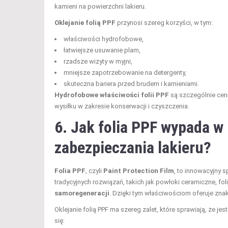
kamieni na powierzchni lakieru.
Oklejanie folią PPF
przynosi szereg korzyści, w tym:
właściwości hydrofobowe,
łatwiejsze usuwanie plam,
rzadsze wizyty w myjni,
mniejsze zapotrzebowanie na detergenty,
skuteczna bariera przed brudem i kamieniami.
Hydrofobowe właściwości folii PPF
są szczególnie cen
wysiłku w zakresie konserwacji i czyszczenia.
6. Jak folia PPF wypada 
zabezpieczania lakieru?
Folia PPF
, czyli
Paint Protection Film
, to innowacyjny
tradycyjnych rozwiązań, takich jak powłoki ceramiczne, fol
samoregeneracji
. Dzięki tym właściwościom oferuje zn
Oklejanie folią PPF ma szereg zalet, które sprawiają, że j
się: