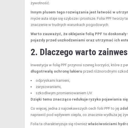
żywotność.
Innym plusem tego rozwiązania jest łatwość w utrzy
mycie auta staje się szybsze i prostsze. Folia PPF tworzy
znaczenie w trudnych warunkach pogodowych.
Warto zauważyć, że oklejanie folią PPF to doskonał
pojazdy przed uszkodzeniami oraz utrzymać ich este
2. Dlaczego warto zainwes
Inwestycja w folię PPF przynosi szereg korzyści, które z 
długotrwałą ochronę lakieru
przed różnorodnymi szkodl
odpryskami kamieni,
zarysowaniami,
szkodliwym promieniowaniem UV.
Dzięki temu znacząco redukuje ryzyko pojawiania si
Co więcej, jedna z najciekawszych cech folii PPF to jej
zdol
naprawić pod wpływem ciepła, co znacznie wydłuża jej ży
Folia ta charakteryzuje się również
właściwościami hydr