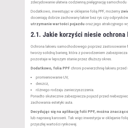
zdecydowanie ułatwia codzienną pielęgnację samochodu – 
Dodatkowo, inwestując w oklejanie folią PPF, możemy
zwi
doceniają dobrze zachowany lakier bez rys czy odpryskó
utrzymanie wartości pojazdu
oraz jego atrakcyjnego w
2.1. Jakie korzyści niesie ochrona
Ochrona lakieru samochodowego poprzez zastosowanie f
tworzy solidną barierę, która z powodzeniem zabezpiecza 
pozostaje w lepszym stanie przez dłuższy okres.
Dodatkowo, folia PPF
chroni powierzchnię lakieru przed
promieniowanie UV,
deszcz,
różnego rodzaju zanieczyszczenia.
Ponadto skutecznie zabezpiecza pojazd przed niebezpiecz
zachowania estetyki auta.
Decydując się na aplikację folii PPF, można znacząc
lub naprawą karoserii. Tak więc inwestycja w oklejanie fol
przyszłej wartości rynkowej.