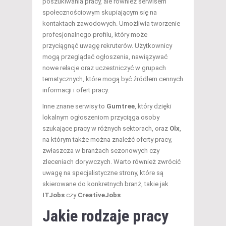
poszukiwania pracy, ale również serwisem
społecznościowym skupiającym się na
kontaktach zawodowych. Umożliwia tworzenie
profesjonalnego profilu, który może
przyciągnąć uwagę rekruterów. Użytkownicy
mogą przeglądać ogłoszenia, nawiązywać
nowe relacje oraz uczestniczyć w grupach
tematycznych, które mogą być źródłem cennych
informacji i ofert pracy.
Inne znane serwisy to
Gumtree
, który dzięki
lokalnym ogłoszeniom przyciąga osoby
szukające pracy w różnych sektorach, oraz
Olx
,
na którym także można znaleźć oferty pracy,
zwłaszcza w branżach sezonowych czy
zleceniach dorywczych. Warto również zwrócić
uwagę na specjalistyczne strony, które są
skierowane do konkretnych branż, takie jak
ITJobs
czy
CreativeJobs
.
Jakie rodzaje pracy