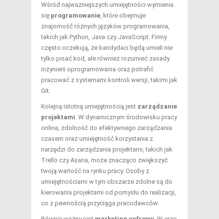
Wśród najważniejszych umiejętności wymienia
się
programowanie
, które obejmuje
znajomość różnych języków programowania,
takich jak Python, Java czy JavaScript. Firmy
często oczekują, że kandydaci będą umieli nie
tylko pisać kod, ale również rozumieć zasady
inżynierii oprogramowania oraz potrafić
pracować z systemami kontroli wersji, takimi jak
Git.
Kolejną istotną umiejętnością jest
zarządzanie
projektami
. W dynamicznym środowisku pracy
online, zdolność do efektywnego zarządzania
czasem oraz umiejętność korzystania z
narzędzi do zarządzania projektami, takich jak
Trello czy Asana, może znacząco zwiększyć
twoją wartość na rynku pracy. Osoby z
umiejętnościami w tym obszarze zdolne są do
kierowania projektami od pomysłu do realizacji,
co z pewnością przyciąga pracodawców.
Równie ważny jest
marketing cyfrowy
. W erze,