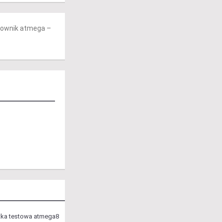
erownik atmega –
ytka testowa atmega8