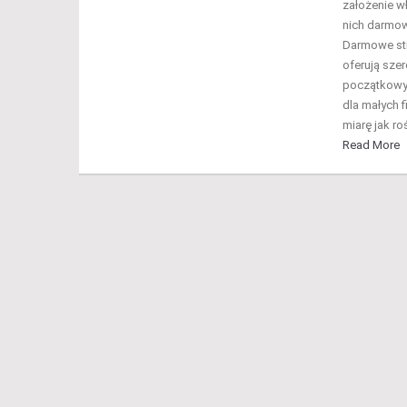
założenie wł
nich darmow
Darmowe str
oferują szer
początkowyc
dla małych 
miarę jak ro
Read More