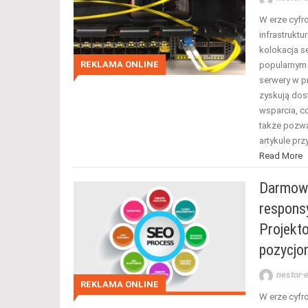
W erze cyfr
infrastruktu
kolokacja se
REKLAMA ONLINE
popularnym
serwery w p
zyskują dos
wsparcia, c
także pozw
artykule prz
Read More
Darmowe
respons
Projekto
pozycjo
nestor-e
REKLAMA ONLINE
W erze cyfr