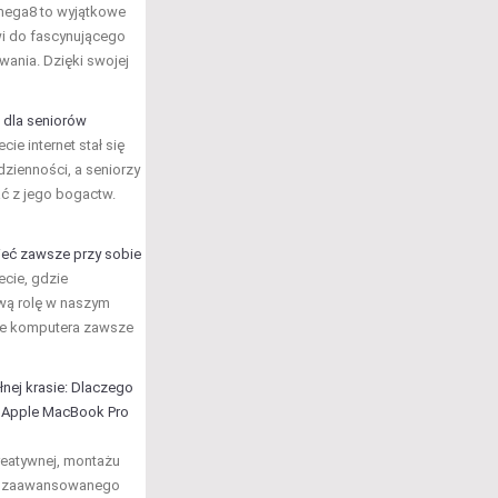
mega8 to wyjątkowe
wi do fascynującego
wania. Dzięki swojej
 dla seniorów
ie internet stał się
zienności, a seniorzy
ć z jego bogactw.
eć zawsze przy sobie
ecie, gdzie
wą rolę w naszym
ie komputera zawsze
nej krasie: Dlaczego
a Apple MacBook Pro
reatywnej, montażu
zy zaawansowanego