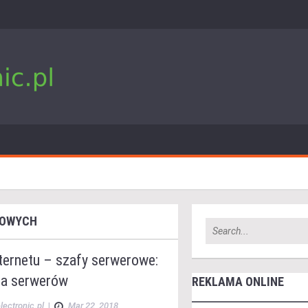
TOWYCH
ternetu – szafy serwerowe:
ja serwerów
REKLAMA ONLINE
lectronic.pl
|
Mar 22, 2018