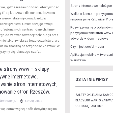
Strony internetowe należące
owej, gdzie niezawodność i efektywność
ry IT są kluczowe dla sukcesu biznesu,
Walka o klienta – pozycjono
rwerów staje się coraz bardziej
responsywne Katowice. Proje
 rozwiązaniem. Umieszczając swoje
Rozwiązywanie problemów 
rofesjonalnych centrach danych, firmy
pozycjonowanie stron www 
tęp do zaawansowanej technologii oraz
adwords – dom mediowy
o nie tylko zwiększa bezpieczeństwo, ale
ala na znaczną oszczędność kosztów. W
Czym jest social media
yjrzymy się, dlaczego szafy…
Aplikacja mobilna – tworzeni
Warszawa
 strony www – sklepy
ywne internetowe.
OSTATNIE WPISY
wanie stron internetowych,
nowanie stron Rzeszów.
ZALETY OKLEJANIA SAMOC
DLACZEGO WARTO ZAINW
lectronic.pl
|
Lut 28, 2018
OCHRONĘ LAKIERU?
owej coraz więcej osób decyduje się na