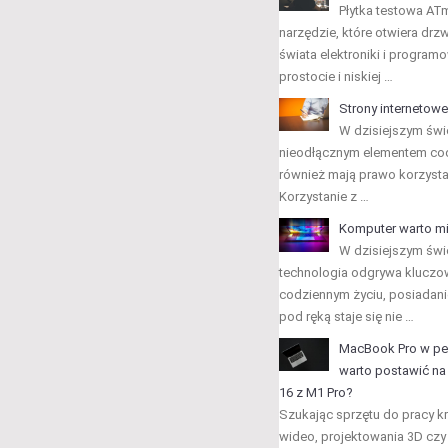
Płytka testowa AT
narzędzie, które otwiera drz
świata elektroniki i programo
prostocie i niskiej …
Strony internetowe
W dzisiejszym świec
nieodłącznym elementem cod
również mają prawo korzysta
Korzystanie z …
Komputer warto mi
W dzisiejszym świ
technologia odgrywa kluczo
codziennym życiu, posiadan
pod ręką staje się nie …
MacBook Pro w peł
warto postawić n
16 z M1 Pro?
Szukając sprzętu do pracy k
wideo, projektowania 3D c