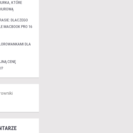
IURKA, KTÓRE
BIUROWĄ
RASIE: DLACZEGO
E MACBOOK PRO 16
LOROWANKAMI DLA
JNĄ CENĘ
I?
rowniki
NTARZE