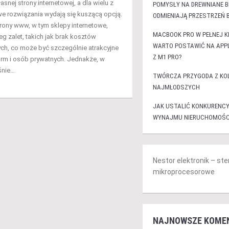
asnej strony internetowej, a dla wielu z
POMYSŁY NA DREWNIANE B
e rozwiązania wydają się kuszącą opcją.
ODMIENIAJĄ PRZESTRZEŃ 
ony www, w tym sklepy internetowe,
MACBOOK PRO W PEŁNEJ K
eg zalet, takich jak brak kosztów
WARTO POSTAWIĆ NA APPL
h, co może być szczególnie atrakcyjne
Z M1 PRO?
firm i osób prywatnych. Jednakże, w
śnie…
TWÓRCZA PRZYGODA Z KO
NAJMŁODSZYCH
JAK USTALIĆ KONKURENCY
WYNAJMU NIERUCHOMOŚC
Nestor elektronik – ste
mikroprocesorowe
NAJNOWSZE KOME